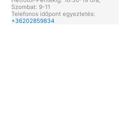
Hétfőtől-Péntekig: 16:30-19 óra,
Szombat: 9-11
Telefonos időpont egyeztetés:
+36202859834