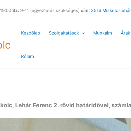
 19:00
Sz:
9-11 (egyeztetés szükséges)
cím
:
3516 Miskolc Lehár
Kezdőlap
Szolgáltatások
Munkáim
Árak
olc
Rólam
kolc, Lehár Ferenc 2. rövid határidővel, szám