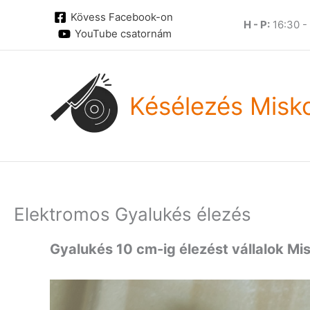
Skip
Kövess Facebook-on
to
H - P:
16:30 -
YouTube csatornám
content
Késélezés Misk
Elektromos Gyalukés élezés
Gyalukés 10 cm-ig élezést vállalok Mis