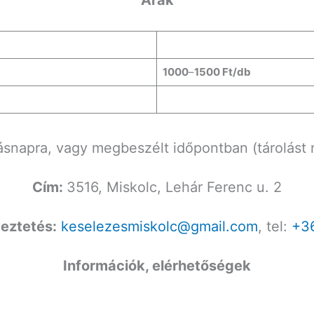
1000
–
1500 Ft/db
snapra, vagy megbeszélt időpontban (tárolást 
Cím:
3516, Miskolc, Lehár Ferenc u. 2
eztetés:
keselezesmiskolc@gmail.com
, tel:
+3
Információk, elérhetőségek