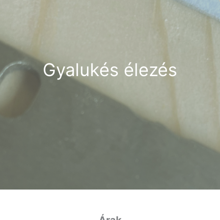
Gyalukés élezés
Árak