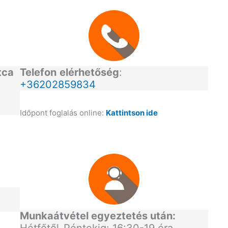
tca
Telefon
elérhetőség
:
+36202859834
Időpont foglalás online:
Kattintson ide
Munkaátvétel egyeztetés után: