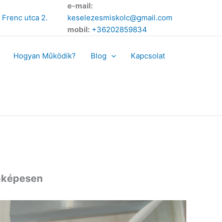
e-mail:
 Frenc utca 2.
keselezesmiskolc@gmail.com
mobil:
+36202859834
Hogyan Működik?
Blog
Kapcsolat
laképesen