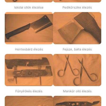
Iskolai ollók élezése
Pedikűrszike élezés
Hentesbárd élezés
Fejsze, balta élezés
Fűnyírókés élezés
Manikűr olló élezés