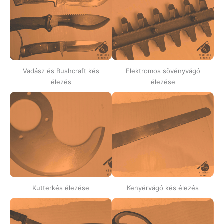
Vadász és Bushcraft kés
Elektromos sövényvágó
élezés
élezése
Kutterkés élezése
Kenyérvágó kés élezés