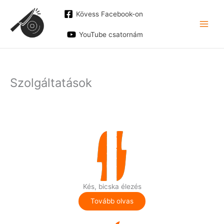
Skip
Kövess Facebook-on
to
content
YouTube csatornám
Szolgáltatások
Kés, bicska élezés
Tovább olvas