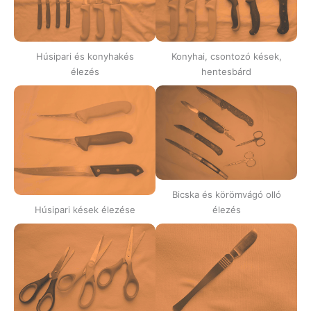
Húsipari és konyhakés
Konyhai, csontozó kések,
élezés
hentesbárd
Bicska és körömvágó olló
Húsipari kések élezése
élezés