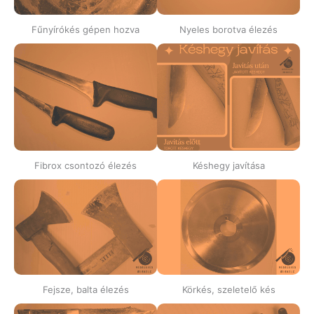
Fűnyírókés gépen hozva
Nyeles borotva élezés
Fibrox csontozó élezés
Késhegy javítása
Fejsze, balta élezés
Körkés, szeletelő kés