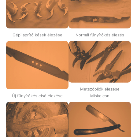
Gépi aprító kések élezése
Normál fűnyírókés élezés
Metszőollók élezése
Új fűnyírókés első élezése
Miskolcon