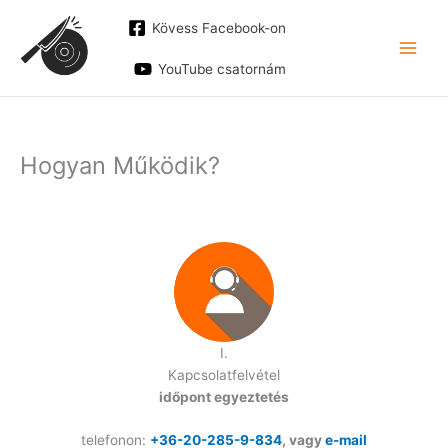
Skip
Kövess Facebook-on
to
content
YouTube csatornám
Hogyan Működik?
I.
Kapcsolatfelvétel
időpont egyeztetés
telefonon:
+36-20-285-9-834
, vagy
e-mail