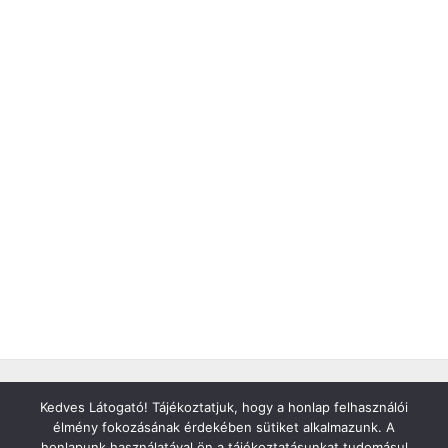
Copyright © 2026 Késélezés Miskolc
Kedves Látogató! Tájékoztatjuk, hogy a honlap felhasználói
Adatvédelem
élmény fokozásának érdekében sütiket alkalmazunk. A
honlapunk használatával ön a tájékoztatásunkat tudomásul